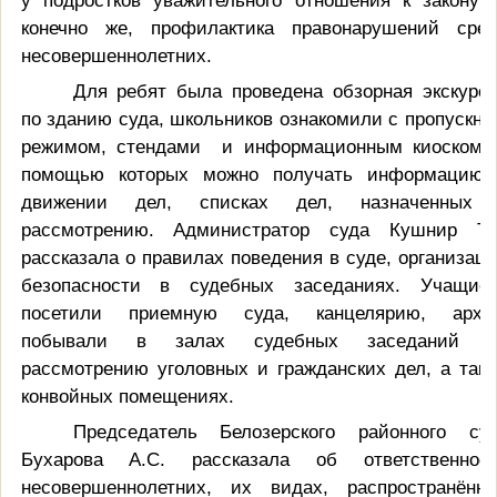
у подростков уважительного отношения к закону 
конечно же, профилактика правонарушений сре
несовершеннолетних.
Для ребят была проведена обзорная экскурс
по зданию суда, школьников ознакомили с пропускн
режимом, стендами и информационным киоском,
помощью которых можно получать информацию
движении дел, списках дел, назначенных 
рассмотрению. Администратор суда Кушнир Т.
рассказала о правилах поведения в суде, организац
безопасности в судебных заседаниях. Учащие
посетили приемную суда, канцелярию, архи
побывали в залах судебных заседаний п
рассмотрению уголовных и гражданских дел, а так
конвойных помещениях.
Председатель Белозерского районного су
Бухарова А.С. рассказала об ответственнос
несовершеннолетних, их видах, распространённ